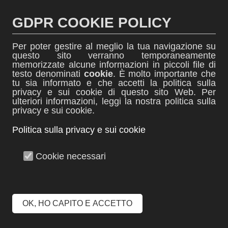
Salta
al
GDPR COOKIE POLICY
contenuto
Per poter gestire al meglio la tua navigazione su
questo sito verranno temporaneamente
memorizzate alcune informazioni in piccoli file di
testo denominati
cookie
. È molto importante che
tu sia informato e che accetti la politica sulla
thINK
privacy e sui cookie di questo sito Web. Per
ulteriori informazioni, leggi la nostra politica sulla
News dall'ITIS Biella
privacy e sui cookie.
Politica sulla privacy e sui cookie
Menu +
Cookie necessari
Centesimo anniversario
del Giro d’Italia
OK, HO CAPITO E ACCETTO