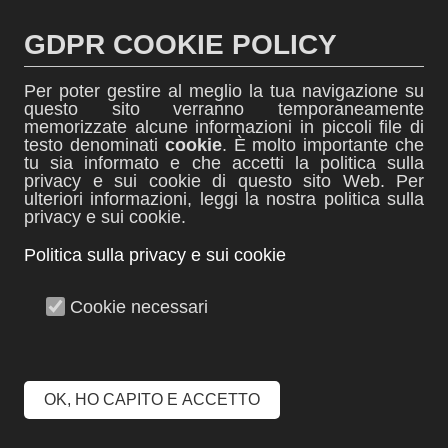
Salta
al
GDPR COOKIE POLICY
contenuto
Per poter gestire al meglio la tua navigazione su
questo sito verranno temporaneamente
memorizzate alcune informazioni in piccoli file di
testo denominati
cookie
. È molto importante che
tu sia informato e che accetti la politica sulla
thINK
privacy e sui cookie di questo sito Web. Per
ulteriori informazioni, leggi la nostra politica sulla
News dall'ITIS Biella
privacy e sui cookie.
Politica sulla privacy e sui cookie
Menu +
Cookie necessari
Mese:
Dicembre 2023
OK, HO CAPITO E ACCETTO
La pratica quotidiana della