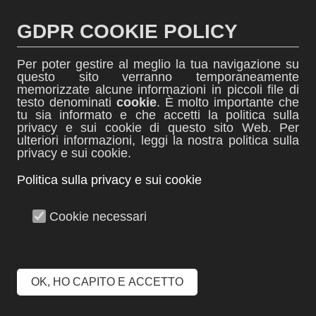
Salta
al
GDPR COOKIE POLICY
contenuto
Per poter gestire al meglio la tua navigazione su
questo sito verranno temporaneamente
memorizzate alcune informazioni in piccoli file di
testo denominati
cookie
. È molto importante che
tu sia informato e che accetti la politica sulla
thINK
privacy e sui cookie di questo sito Web. Per
ulteriori informazioni, leggi la nostra politica sulla
News dall'ITIS Biella
privacy e sui cookie.
Politica sulla privacy e sui cookie
Menu +
Cookie necessari
Lectio magistralis
sull’Unione Europea.
OK, HO CAPITO E ACCETTO