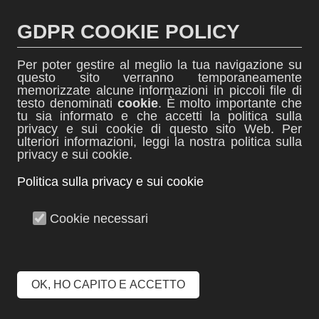
Salta
al
GDPR COOKIE POLICY
contenuto
Per poter gestire al meglio la tua navigazione su
questo sito verranno temporaneamente
memorizzate alcune informazioni in piccoli file di
testo denominati
cookie
. È molto importante che
tu sia informato e che accetti la politica sulla
thINK
privacy e sui cookie di questo sito Web. Per
ulteriori informazioni, leggi la nostra politica sulla
News dall'ITIS Biella
privacy e sui cookie.
Politica sulla privacy e sui cookie
Menu +
Cookie necessari
Webinar Ri-Generazione
Scuola
OK, HO CAPITO E ACCETTO