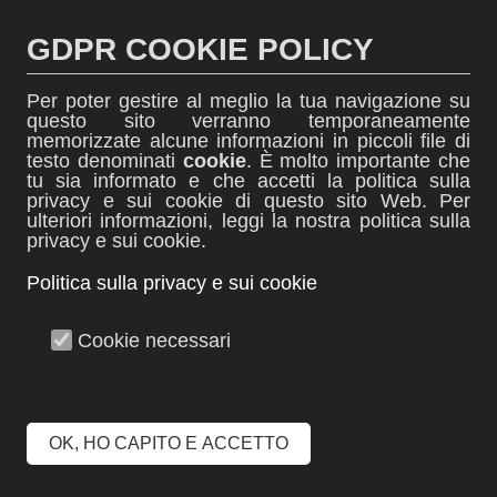
Salta
al
GDPR COOKIE POLICY
contenuto
Per poter gestire al meglio la tua navigazione su
questo sito verranno temporaneamente
memorizzate alcune informazioni in piccoli file di
testo denominati
cookie
. È molto importante che
tu sia informato e che accetti la politica sulla
thINK
privacy e sui cookie di questo sito Web. Per
ulteriori informazioni, leggi la nostra politica sulla
News dall'ITIS Biella
privacy e sui cookie.
Politica sulla privacy e sui cookie
Menu +
Cookie necessari
Campionati studenteschi
di Atletica Leggera – L’ITI
OK, HO CAPITO E ACCETTO
riparte alla grande!