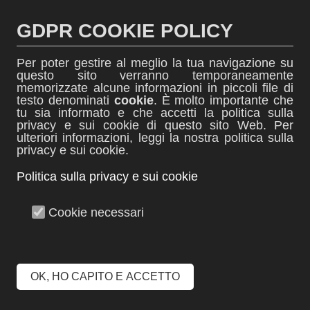
Salta
al
GDPR COOKIE POLICY
contenuto
Per poter gestire al meglio la tua navigazione su
questo sito verranno temporaneamente
memorizzate alcune informazioni in piccoli file di
testo denominati
cookie
. È molto importante che
tu sia informato e che accetti la politica sulla
thINK
privacy e sui cookie di questo sito Web. Per
ulteriori informazioni, leggi la nostra politica sulla
News dall'ITIS Biella
privacy e sui cookie.
Politica sulla privacy e sui cookie
Menu +
Cookie necessari
Festa della Repubblica: 2
giugno
OK, HO CAPITO E ACCETTO